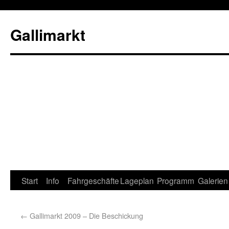
Gallimarkt
Start
Info
Fahrgeschäfte
Lageplan
Programm
Galerien
←
Gallimarkt 2009 – Die Beschickung