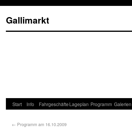
Gallimarkt
Start
Info
Fahrgeschäfte
Lageplan
Programm
Galerien
←
Programm am 16.10.2009