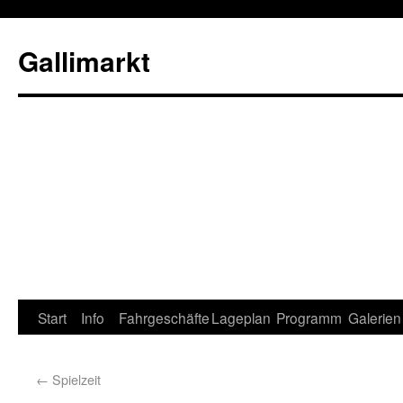
Gallimarkt
Start
Info
Fahrgeschäfte
Lageplan
Programm
Galerien
←
Spielzeit