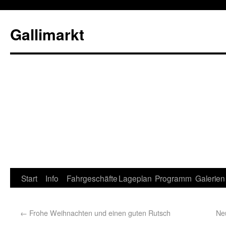
Gallimarkt
Start
Info
Fahrgeschäfte
Lageplan
Programm
Galerien
←
Frohe Weihnachten und einen guten Rutsch
Neu