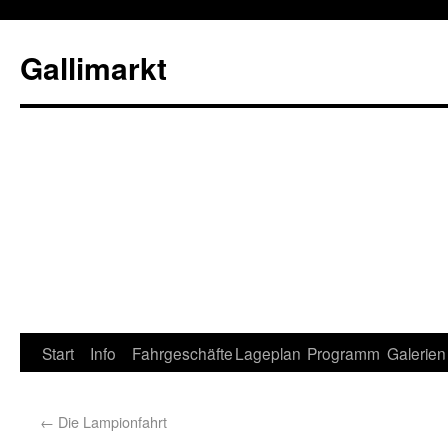
Gallimarkt
Start
Info
Fahrgeschäfte
Lageplan
Programm
Galerien
←
Die Lampionfahrt