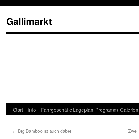
Gallimarkt
Start
Info
Fahrgeschäfte
Lageplan
Programm
Galerien
←
Big Bamboo ist auch dabei
Zwei 