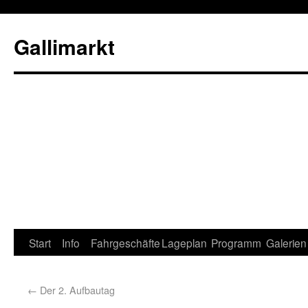
Gallimarkt
Start
Info
Fahrgeschäfte
Lageplan
Programm
Galerien
←
Der 2. Aufbautag