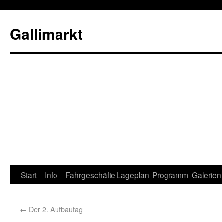
Gallimarkt
Start
Info
Fahrgeschäfte
Lageplan
Programm
Galerien
←
Der 2. Aufbautag