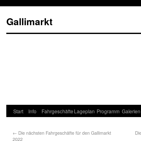
Gallimarkt
Start
Info
Fahrgeschäfte
Lageplan
Programm
Galerien
←
Die nächsten Fahrgeschäfte für den Gallimarkt
Di
2022