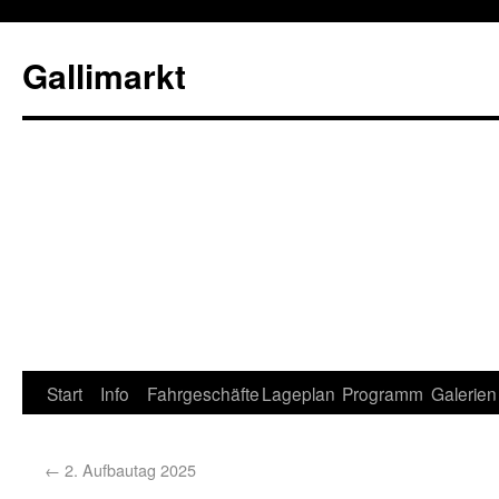
Gallimarkt
Start
Info
Fahrgeschäfte
Lageplan
Programm
Galerien
←
2. Aufbautag 2025