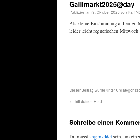
Gallimarkt2025@day
Publiziert am
9. Oktober 2025
von
Ralf Mü
Als kleine Einstimmung auf euren 
leider leicht regnerischen Mittwoch 
Dieser Beitrag wurde unter
Uncategorize
←
Triff deinen Held
Schreibe einen Kommen
Du musst
angemeldet
sein, um ein