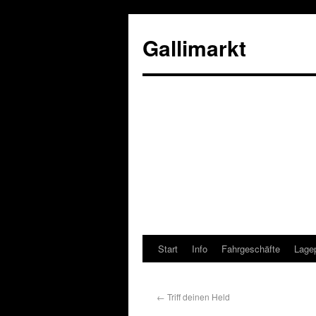
Gallimarkt
Start
Info
Fahrgeschäfte
Lage
←
Triff deinen Held