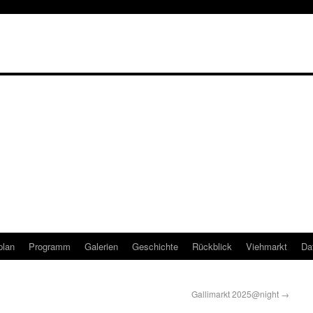
plan
Programm
Galerien
Geschichte
Rückblick
Viehmarkt
Da
Gallimarkt 2025@night
→