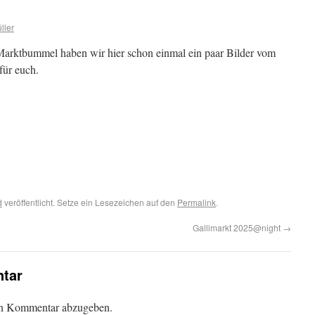
ller
Marktbummel haben wir hier schon einmal ein paar Bilder vom
für euch.
d
veröffentlicht. Setze ein Lesezeichen auf den
Permalink
.
Gallimarkt 2025@night
→
tar
en Kommentar abzugeben.