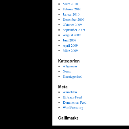
März 2010
Februar 2010
Januar 2010
Dezember 2009
Oktober 2009
September 2009
August 2009
Juni 2009
April 2009
März 2009
Kategorien
Allgemein
News
Uncategorized
Meta
Anmelden
Eintrags-Feed
Kommentar-Feed
WordPress.org
Gallimarkt