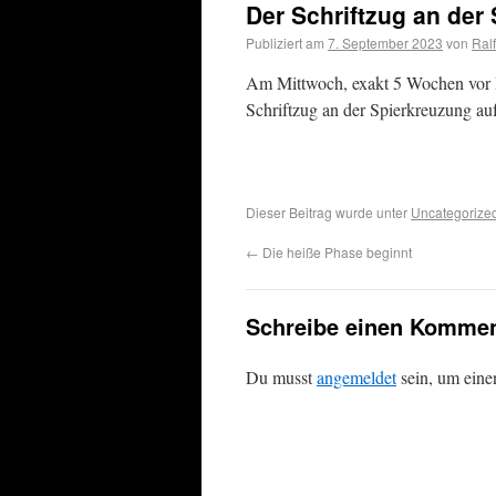
Der Schriftzug an der
Publiziert am
7. September 2023
von
Ralf
Am Mittwoch, exakt 5 Wochen vor B
Schriftzug an der Spierkreuzung aufg
Dieser Beitrag wurde unter
Uncategorize
←
Die heiße Phase beginnt
Schreibe einen Kommen
Du musst
angemeldet
sein, um ein