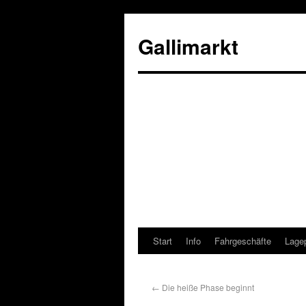
Gallimarkt
Start
Info
Fahrgeschäfte
Lage
←
Die heiße Phase beginnt