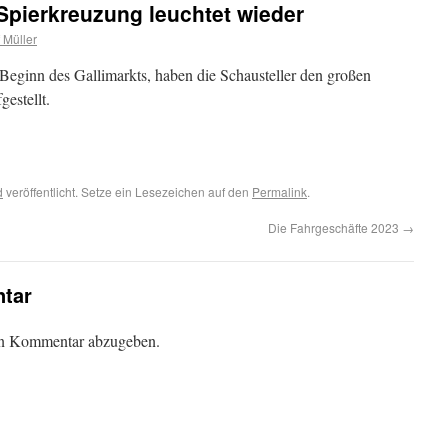
 Spierkreuzung leuchtet wieder
 Müller
eginn des Gallimarkts, haben die Schausteller den großen
estellt.
d
veröffentlicht. Setze ein Lesezeichen auf den
Permalink
.
Die Fahrgeschäfte 2023
→
tar
en Kommentar abzugeben.