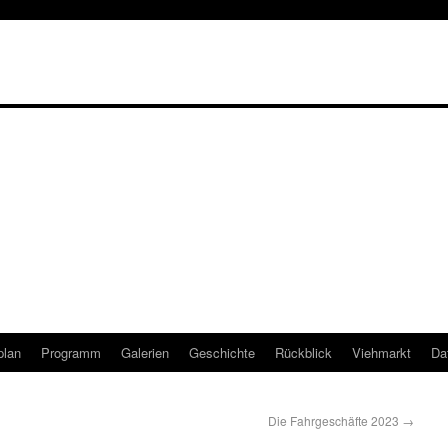
plan
Programm
Galerien
Geschichte
Rückblick
Viehmarkt
Da
Die Fahrgeschäfte 2023
→